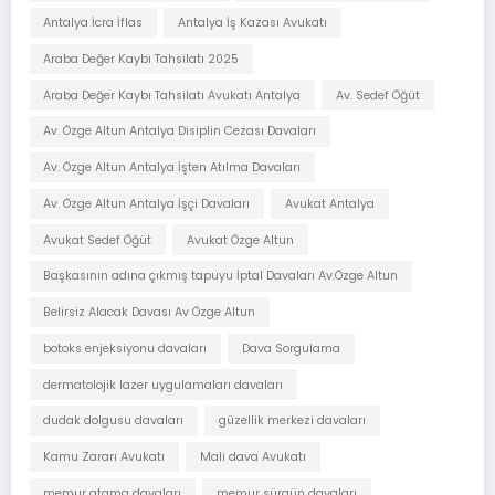
Antalya İcra İflas
Antalya İş Kazası Avukatı
Araba Değer Kaybı Tahsilatı 2025
Araba Değer Kaybı Tahsilatı Avukatı Antalya
Av. Sedef Öğüt
Av. Özge Altun Antalya Disiplin Cezası Davaları
Av. Özge Altun Antalya İşten Atılma Davaları
Av. Özge Altun Antalya İşçi Davaları
Avukat Antalya
Avukat Sedef Öğüt
Avukat Özge Altun
Başkasının adına çıkmış tapuyu İptal Davaları Av.Özge Altun
Belirsiz Alacak Davası Av Özge Altun
botoks enjeksiyonu davaları
Dava Sorgulama
dermatolojik lazer uygulamaları davaları
dudak dolgusu davaları
güzellik merkezi davaları
Kamu Zararı Avukatı
Mali dava Avukatı
memur atama davaları
memur sürgün davaları