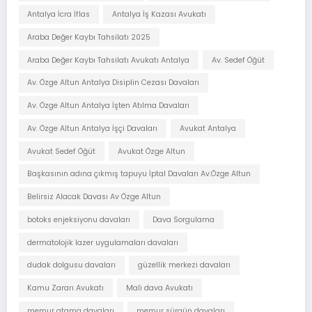
Antalya İcra İflas
Antalya İş Kazası Avukatı
Araba Değer Kaybı Tahsilatı 2025
Araba Değer Kaybı Tahsilatı Avukatı Antalya
Av. Sedef Öğüt
Av. Özge Altun Antalya Disiplin Cezası Davaları
Av. Özge Altun Antalya İşten Atılma Davaları
Av. Özge Altun Antalya İşçi Davaları
Avukat Antalya
Avukat Sedef Öğüt
Avukat Özge Altun
Başkasının adına çıkmış tapuyu İptal Davaları Av.Özge Altun
Belirsiz Alacak Davası Av Özge Altun
botoks enjeksiyonu davaları
Dava Sorgulama
dermatolojik lazer uygulamaları davaları
dudak dolgusu davaları
güzellik merkezi davaları
Kamu Zararı Avukatı
Mali dava Avukatı
memur atama davaları
memur sürgün davaları