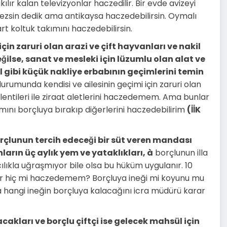
ılır kalan televizyonlar haczedilir. Bir evde avizeyi
ezsin dedik ama antikaysa haczedebilirsin. Oymalı
rt koltuk takımını haczedebilirsin.
 için zaruri olan arazi ve çift hayvanları ve nakil
değilse, sanat ve mesleki için lüzumlu olan alat ve
l gibi küçük nakliye erbabının geçimlerini temin
urumunda kendisi ve ailesinin geçimi için zaruri olan
eklentileri ile ziraat aletlerini haczedemem. Ama bunlar
smını borçluya bırakıp diğerlerini haczedebilirim
(İİK
borçlunun tercih edeceği bir süt veren mandası
ların üç aylık yem ve yataklıkları,
à
borçlunun illa
ıkla uğraşmıyor bile olsa bu hüküm uygulanır. 10
var hiç mi haczedemem? Borçluya ineği mi koyunu mu
rsa hangi ineğin borçluya kalacağını icra müdürü karar
acakları ve borçlu çiftçi ise gelecek mahsül için