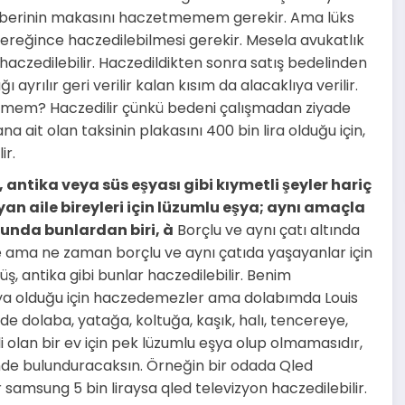
rberinin makasını haczetmemem gerekir. Ama lüks
ereğince haczedilebilmesi gerekir. Mesela avukatlık
bu haczedilebilir. Haczedildikten sonra satış bedelinden
 ayrılır geri verilir kalan kısım da alacaklıya verilir.
demem? Haczedilir çünkü bedeni çalışmadan ziyade
 ait olan taksinin plakasını 400 bin lira olduğu için,
ir.
, antika veya süs eşyası gibi kıymetli şeyler hariç
an aile bireyleri için lüzumlu eşya; aynı amaçla
munda bunlardan biri,
à
Borçlu ve aynı çatı altında
me ama ne zaman borçlu ve aynı çatıda yaşayanlar için
üş, antika gibi bunlar haczedilebilir. Benim
 eşya olduğu için haczedemezler ama dolabımda Louis
e dolaba, yatağa, koltuğa, kaşık, halı, tencereye,
 olan bir ev için pek lüzumlu eşya olup olmamasıdır,
de bulunduracaksın. Örneğin bir odada Qled
ir samsung 5 bin liraysa qled televizyon haczedilebilir.