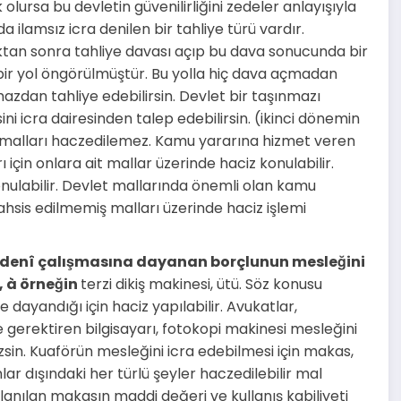
 olursa bu devletin güvenilirliğini zedeler anlayışıyla
 ilamsız icra denilen bir tahliye türü vardır.
ıktan sonra tahliye davası açıp bu dava sonucunda bir
 bir yol öngörülmüştür. Bu yolla hiç dava açmadan
mazdan tahliye edebilirsin. Devlet bir taşınmazı
ini icra dairesinden talep edebilirsin. (ikinci dönemin
et malları haczedilemez. Kamu yararına hizmet veren
ı için onlara ait mallar üzerinde haciz konulabilir.
onulabilir. Devlet mallarında önemli olan kamu
ahsis edilmemiş malları üzerinde haciz işlemi
edenî çalışmasına dayanan borçlunun mesleğini
,
à
örneğin
terzi dikiş makinesi, ütü. Söz konusu
dayandığı için haciz yapılabilir. Avukatlar,
e gerektiren bilgisayarı, fotokopi makinesi mesleğini
sin. Kuaförün mesleğini icra edebilmesi için makas,
lar dışındaki her türlü şeyler haczedilebilir mal
anılan makasın maddi değeri ve kullanış kabiliyeti