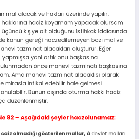
un mal alacak ve hakları üzerinde yapılır.
k ve haklarına haciz koyamam yapacak olursam
n üçüncü kişiye ait olduğunu istihkak iddiasında
de de kanun gereği haczedilemeyen bazı mal ve
anevi tazminat alacakları oluşturur. Eğer
 yapmışsa yani artık onu başkasına
pte bulunmadan önce manevi tazminatı başkasına
m. Ama manevi tazminat alacaklısı olarak
 mirasla intikal edebilir hale gelmesi
konulabilir. Bunun dışında oturma hakkı haciz
a düzenlenmiştir.
de 82 –
Aşağıdaki şeyler haczolunamaz:
 caiz olmadığı gösterilen mallar,
à
devlet malları