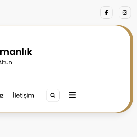
şmanlık
Altun
ız
İletişim