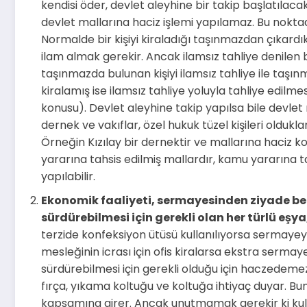
kendisi öder, devlet aleyhine bir takip başlatılacak
devlet mallarına haciz işlemi yapılamaz. Bu noktada
Normalde bir kişiyi kiraladığı taşınmazdan çıkard
ilam almak gerekir. Ancak ilamsız tahliye denilen
taşınmazda bulunan kişiyi ilamsız tahliye ile taşın
kiralamış ise ilamsız tahliye yoluyla tahliye edilmes
konusu). Devlet aleyhine takip yapılsa bile devl
dernek ve vakıflar, özel hukuk tüzel kişileri olduklar
Örneğin Kızılay bir dernektir ve mallarına haciz k
yararına tahsis edilmiş mallardır, kamu yararına t
yapılabilir.
Ekonomik faaliyeti, sermayesinden ziyade b
sürdürebilmesi için gerekli olan her türlü eşya
terzide konfeksiyon ütüsü kullanılıyorsa sermayeye 
mesleğinin icrası için ofis kiralarsa ekstra sermay
sürdürebilmesi için gerekli olduğu için haczedemez
fırça, yıkama koltuğu ve koltuğa ihtiyaç duyar. Bun
kapsamına girer. Ancak unutmamak gerekir ki kull