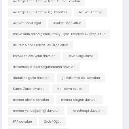
Av. Özge Altun Antalya İşten Atılma Davaları
Av. Özge Altun Antalya İşçi Davaları
Avukat Antalya
Avukat Sedef Öğüt
Avukat Özge Altun
Başkasının adına çıkmış tapuyu İptal Davaları Av.Özge Altun
Belirsiz Alacak Davası Av Özge Altun
botoks enjeksiyonu davaları
Dava Sorgulama
dermatolojik lazer uygulamaları davaları
dudak dolgusu davaları
güzellik merkezi davaları
Kamu Zararı Avukatı
Mali dava Avukatı
memur atama davaları
memur sürgün davaları
memur yer değişikliği davaları
mezoterapi davaları
PRP davaları
Sedef Öğüt