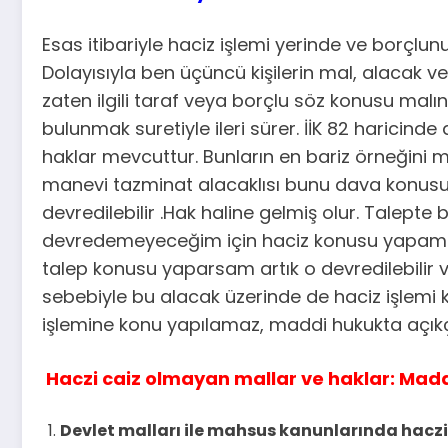
Esas itibariyle haciz işlemi yerinde ve borçlun
Dolayısıyla ben üçüncü kişilerin mal, alaca
zaten ilgili taraf veya borçlu söz konusu malı
bulunmak suretiyle ileri sürer. İİK 82 haricin
haklar mevcuttur. Bunların en bariz örneğini m
manevi tazminat alacaklısı bunu dava konusu
devredilebilir .Hak haline gelmiş olur. Tale
devredemeyeceğim için haciz konusu yapama
talep konusu yaparsam artık o devredilebilir ve
sebebiyle bu alacak üzerinde de haciz işlemi 
işlemine konu yapılamaz, maddi hukukta açıkç
Haczi caiz olmayan mallar ve haklar: Mad
Devlet malları ile mahsus kanunlarında haczi