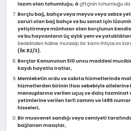
lazım olan tohumluğu,
à
çiftçinin tohumluğu da
Borçlu bağ, bahçe veya meyva veya sebze yetişt
zaruri olan bağ bahçe ve bu sanat için lüzum
yetiştirmeye münhasır olan borçlunun kendisi v
ve bu hayvanların üç aylık yem ve yataklıklar
bedelinden haline münasip bir kısmı ihtiyacını karşı
(İİK 82/3).
Borçlar Kanununun 510 uncu maddesi mucibi
kaydı hayatla iratlar,
Memleketin ordu ve zabıta hizmetlerinde malü
hizmetlerden birinin ifası sebebiyle aileleri
mensuplarına verilen uçuş ve dalış tazminat ve
yetimlerine verilen terfi zammı ve 1485 numa
hisseleri,
Bir muavenet sandığı veya cemiyeti tarafında
bağlanan maaşlar,