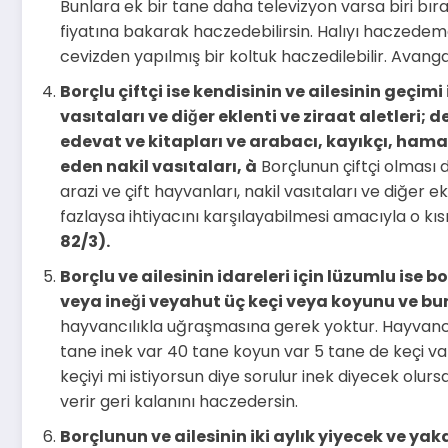
Bunlara ek bir tane daha televizyon varsa biri bırak
fiyatına bakarak haczedebilirsin. Halıyı haczedem
cevizden yapılmış bir koltuk haczedilebilir. Avanga
Borçlu çiftçi ise kendisinin ve ailesinin geçimi
vasıtaları ve diğer eklenti ve ziraat aletleri; 
edevat ve kitapları ve arabacı, kayıkçı, hama
eden nakil vasıtaları,
à
Borçlunun çiftçi olması d
arazi ve çift hayvanları, nakil vasıtaları ve diğer 
fazlaysa ihtiyacını karşılayabilmesi amacıyla o kı
82/3).
Borçlu ve ailesinin idareleri için lüzumlu ise 
veya ineği veyahut üç keçi veya koyunu ve bun
hayvancılıkla uğraşmasına gerek yoktur. Hayvancıl
tane inek var 40 tane koyun var 5 tane de keçi 
keçiyi mi istiyorsun diye sorulur inek diyecek olu
verir geri kalanını haczedersin.
Borçlunun ve ailesinin iki aylık yiyecek ve yak