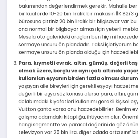
bakımından değerlendirmek gerekir. Mahalle be
bir kuaförde 10-20 bin liralık bir makasın
İİK 82/3
g
bürosuna gittiniz 20 bin liralık bir bilgisayar var 
ona normal bir bilgisayar alması için yeterli meblağı
Mesela oto galerideki araçları ben hiç mi hacze
sermaye unsuru ön plandadır. Taksi işletiyorum bana
sermaye unsuru ön planda olduğu için haczedilebil
Para, kıymetli evrak, altın, gümüş, değerli taş
olmak üzere, borçlu ve aynı çatı altında yaşay
kullanılan eşyanın birden fazla olması duru
yaşayan aile bireyleri için gerekli eşyayı haczet
değerli bir eşya söz konusu olursa para, altın, güm
dolabımdaki kıyafetleri kullanımı gerekli kişisel
Vuitton çanta varsa onu haczedebilirler. Benim evd
çalışma odamdaki kitaplığa, ihtiyacım olur. Önemli
hangi segmentte ve parasal değerini de göz önün
televizyon var 25 bin lira, diğer odada orta sınıf b