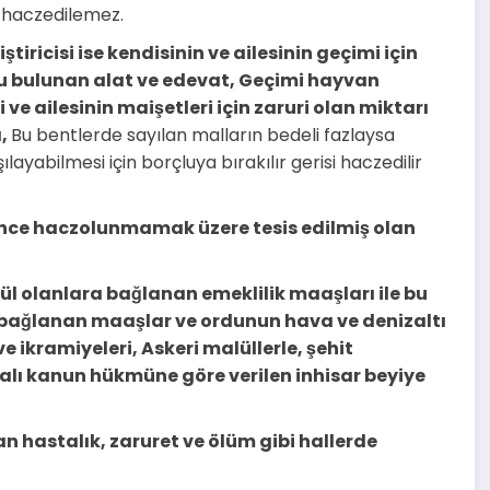
 haczedilemez.
iricisi ise kendisinin ve ailesinin geçimi için
lu bulunan alat ve edevat, Geçimi hayvan
e ailesinin maişetleri için zaruri olan miktarı
ı,
Bu bentlerde sayılan malların bedeli fazlaysa
layabilmesi için borçluya bırakılır gerisi haczedilir
nce haczolunmamak üzere tesis edilmiş olan
l olanlara bağlanan emeklilik maaşları ile bu
ne bağlanan maaşlar ve ordunun hava ve denizaltı
 ikramiyeleri, Askeri malüllerle, şehit
ralı kanun hükmüne göre verilen inhisar beyiye
n hastalık, zaruret ve ölüm gibi hallerde