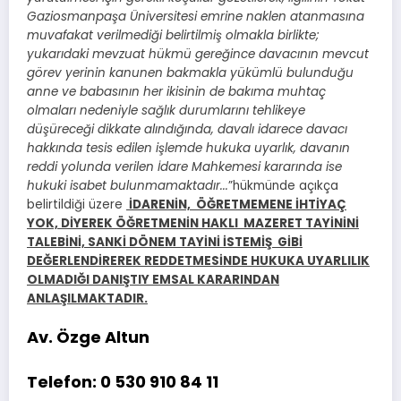
Gaziosmanpaşa Üniversitesi emrine naklen atanmasına
muvafakat verilmediği belirtilmiş olmakla birlikte;
yukarıdaki mevzuat hükmü gereğince davacının mevcut
görev yerinin kanunen bakmakla yükümlü bulunduğu
anne ve babasının her ikisinin de bakıma muhtaç
olmaları nedeniyle sağlık durumlarını tehlikeye
düşüreceği dikkate alındığında, davalı idarece davacı
hakkında tesis edilen işlemde hukuka uyarlık, davanın
reddi yolunda verilen İdare Mahkemesi kararında ise
hukuki isabet bulunmamaktadır..
.
”hükmünde açıkça
belirtildiği üzere
İDARENİN, ÖĞRETMEMENE İHTİYAÇ
YOK, DİYEREK ÖĞRETMENİN HAKLI MAZERET TAYİNİNİ
TALEBİNİ, SANKİ DÖNEM TAYİNİ İSTEMİŞ GİBİ
DEĞERLENDİREREK REDDETMESİNDE HUKUKA UYARLILIK
OLMADIĞI DANIŞTIY EMSAL KARARINDAN
ANLAŞILMAKTADIR.
Av. Özge Altun
Telefon: 0 530 910 84 11