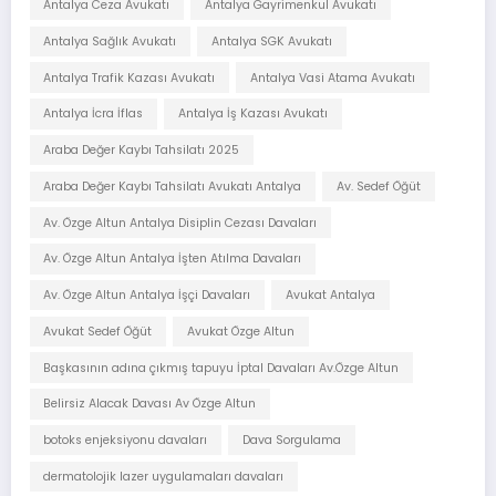
Antalya Ceza Avukatı
Antalya Gayrimenkul Avukatı
Antalya Sağlık Avukatı
Antalya SGK Avukatı
Antalya Trafik Kazası Avukatı
Antalya Vasi Atama Avukatı
Antalya İcra İflas
Antalya İş Kazası Avukatı
Araba Değer Kaybı Tahsilatı 2025
Araba Değer Kaybı Tahsilatı Avukatı Antalya
Av. Sedef Öğüt
Av. Özge Altun Antalya Disiplin Cezası Davaları
Av. Özge Altun Antalya İşten Atılma Davaları
Av. Özge Altun Antalya İşçi Davaları
Avukat Antalya
Avukat Sedef Öğüt
Avukat Özge Altun
Başkasının adına çıkmış tapuyu İptal Davaları Av.Özge Altun
Belirsiz Alacak Davası Av Özge Altun
botoks enjeksiyonu davaları
Dava Sorgulama
dermatolojik lazer uygulamaları davaları