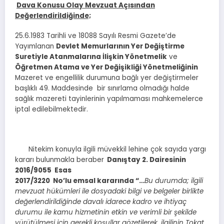
Dava Konusu Olay Mevzuat Açısından
Değerlendirildiğinde;
25.6.1983 Tarihli ve 18088 Sayılı Resmi Gazete’de
Yayımlanan
Devlet Memurlarının Yer Değiştirme
Suretiyle Atanmalarına İlişkin Yönetmelik
ve
Öğretmen Atama ve Yer Değişikliği Yönetmeliğinin
Mazeret ve engellilik durumuna bağlı yer değiştirmeler
başlıklı 49. Maddesinde bir sınırlama olmadığı halde
sağlık mazereti tayinlerinin yapılmaması mahkemelerce
iptal edilebilmektedir.
Nitekim konuyla ilgili müvekkil lehine çok sayıda yargı
kararı bulunmakla beraber
Danıştay 2. Dairesinin
2016/9055
Esas
2017/3220 No’lu emsal kararında “…
Bu durumda; ilgili
mevzuat hükümleri ile dosyadaki bilgi ve belgeler birlikte
değerlendirildiğinde davalı idarece kadro ve ihtiyaç
durumu ile kamu hizmetinin etkin ve verimli bir şekilde
yürütülmesi için gerekli koşullar gözetilerek, ilgilinin Tokat