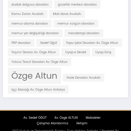
dudak dolgusu davaları
güzellik merkezi davaları
Kamu Zararı Avukatı
Mali dava Avukatı
memur atama davaları
memur sürgün davaları
memur yer değişikliği davaları
mezoterapi davaları
PRP davaları
Sedef Öğüt
Tapu İptal Davaları Av. Özge Altun
Taşınır Davası Av. Özge Altun
Uyap e Devlet
Uyap Giriş
Yolsuz Tescil Davaları Av. Özge Altun
Özge Altun
İhale Davaları Avukatı
İşçi Alacağı Av. Özge Altun Antalya
Av. Sedef ÖĞÜT
Av. Özge ALTUN
Makaleler
Çalışma Alanlarımız
İletişim
S&Ö Hukuk ve Danışmanlık Bürosu. Tüm Hakları Saklıdır. | Powered By